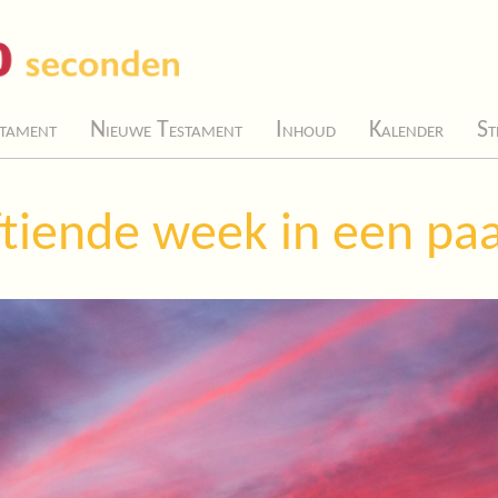
tament
Nieuwe Testament
Inhoud
Kalender
St
ftiende week in een paa