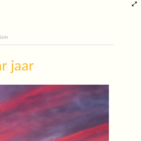
eun
r jaar