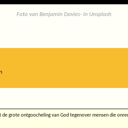
Foto van Benjamin Davies- in Unsplash
n
 de grote ontgoocheling van God tegenover mensen die onrech