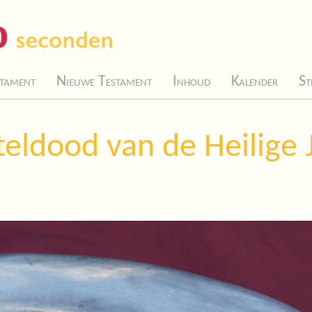
tament
Nieuwe Testament
Inhoud
Kalender
St
teldood van de Heilige