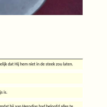
jk dat Hij hem niet in de steek zou laten.
s is.
mdat hij aan Herodias had beloofd alles te