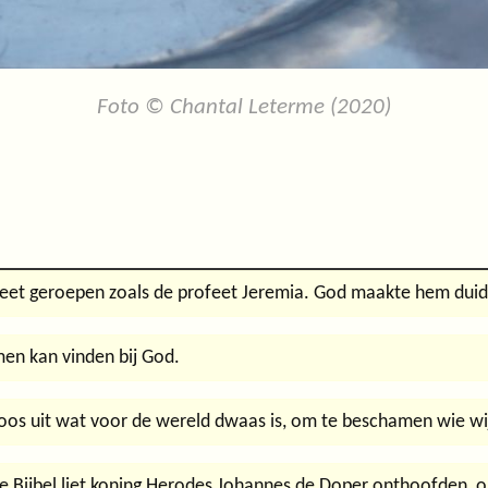
Foto © Chantal Leterme (2020)
et geroepen zoals de profeet Jeremia. God maakte hem duideli
men kan vinden bij God.
oos uit wat voor de wereld dwaas is, om te beschamen wie wij
de Bijbel liet koning Herodes Johannes de Doper onthoofden, o