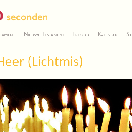
tament
Nieuwe Testament
Inhoud
Kalender
St
eer (Lichtmis)