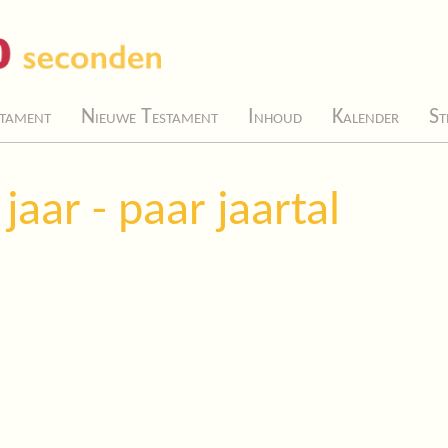
tament
Nieuwe Testament
Inhoud
Kalender
St
aar - paar jaartal