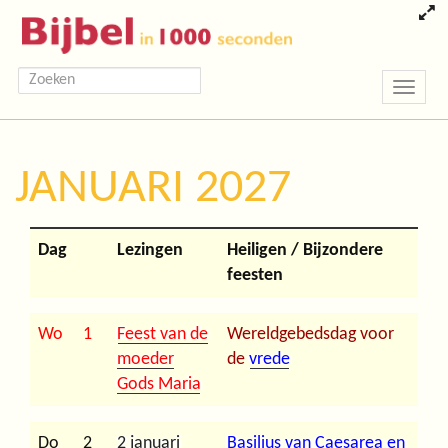
Toggle
navigatio
JANUARI 2027
Dag
Lezingen
Heiligen / Bijzondere
feesten
Wo
1
Feest van de
Wereldgebedsdag voor
moeder
de
vrede
Gods Maria
Do
2
2 januari
Basilius van Caesarea en