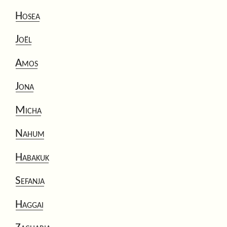
Hosea
Joël
Amos
Jona
Micha
Nahum
Habakuk
Sefanja
Haggai