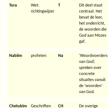
Tora
Wet;
T
Dit deel staat
richtingwijzer
centraal. Het
bevat de leer,
het onderricht,
de woorden die
God aan Mozes
gaf.
Nabiim
profeten
Na
‘Woordvoerders
van God’,
spreken over
concrete
situaties vanuit
de ‘woorden’
van God.
Chetubim
Geschriften
CH
De overige