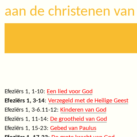
aan de christenen van
Efeziërs 1, 1-10:
Een lied voor God
Efeziërs 1, 3-14
:
Verzegeld met de Heilige Geest
Efeziërs 1, 3-6.11-12:
Kinderen van God
Efeziërs 1, 11-14:
De grootheid van God
Efeziërs 1, 15-23:
Gebed van Paulus