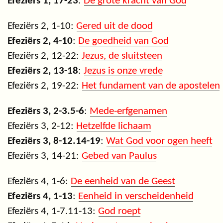
Efeziërs 1, 17-23
:
De grote kracht van God
Efeziërs 2, 1-10:
Gered uit de dood
Efeziërs 2, 4-10
:
De goedheid van God
Efeziërs 2, 12-22:
Jezus, de sluitsteen
Efeziërs 2, 13-18
:
Jezus is onze vrede
Efeziërs 2, 19-22:
Het fundament van de apostelen
Efeziërs 3, 2-3.5-6
:
Mede-erfgenamen
Efeziërs 3, 2-12:
Hetzelfde lichaam
Efeziërs 3, 8-12.14-19
:
Wat God voor ogen heeft
Efeziërs 3, 14-21:
Gebed van Paulus
Efeziërs 4, 1-6:
De eenheid van de Geest
Efeziërs 4, 1-13
:
Eenheid in verscheidenheid
Efeziërs 4, 1-7.11-13:
God roept