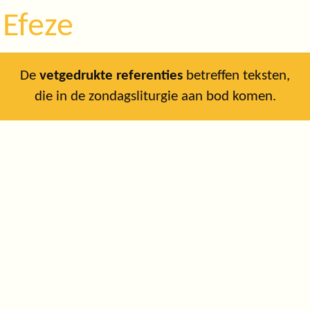
 Efeze
De
vetgedrukte referenties
betreffen teksten,
die in de zondagsliturgie aan bod komen.