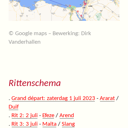
© Google maps – Bewerking: Dirk
Vanderhallen
Rittenschema
.
Grand départ: zaterdag 1 juli 2023
-
Ararat
/
Duif
.
Rit 2: 2 juli
-
Efeze
/
Arend
.
Rit 3: 3 juli
-
Malta
/
Slang