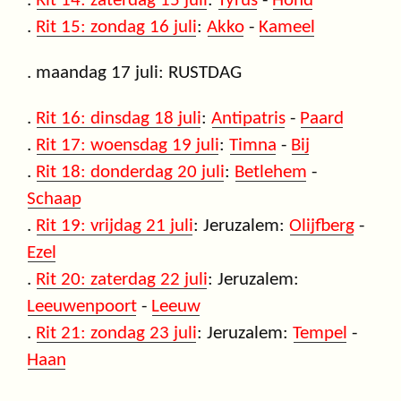
.
Rit 14: zaterdag 15 juli
:
Tyrus
-
Hond
.
Rit 15: zondag 16 juli
:
Akko
-
Kameel
. maandag 17 juli: RUSTDAG
.
Rit 16: dinsdag 18 juli
:
Antipatris
-
Paard
.
Rit 17: woensdag 19 juli
:
Timna
-
Bij
.
Rit 18: donderdag 20 juli
:
Betlehem
-
Schaap
.
Rit 19: vrijdag 21 juli
: Jeruzalem:
Olijfberg
-
Ezel
.
Rit 20: zaterdag 22 juli
: Jeruzalem:
Leeuwenpoort
-
Leeuw
.
Rit 21: zondag 23 juli
: Jeruzalem:
Tempel
-
Haan